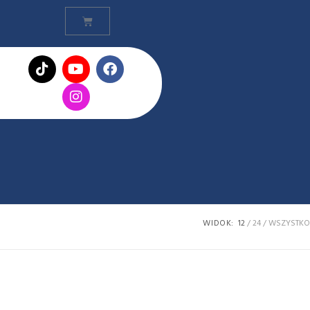
WIDOK:
12
24
WSZYSTKO