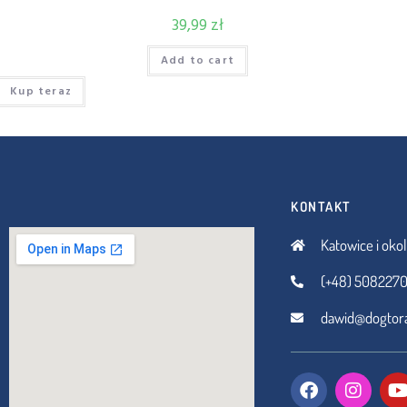
39,99
zł
Add to cart
Kup teraz
KONTAKT
Katowice i okol
(+48) 5082270
dawid@dogtora