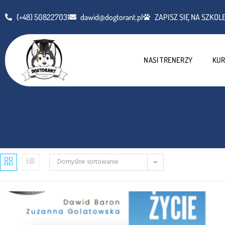
(+48) 508227031
dawid@dogtorant.pl
ZAPISZ SIĘ NA SZKOLE
NASI TRENERZY
KUR
Domyślne sortowanie