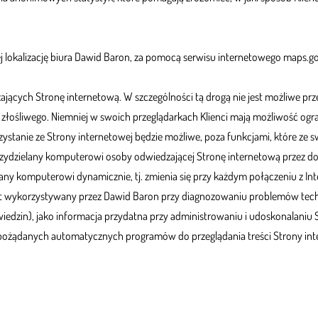
j lokalizację biura Dawid Baron, za pomocą serwisu internetowego maps.g
jących Stronę internetową. W szczególności tą drogą nie jest możliwe pr
ośliwego. Niemniej w swoich przeglądarkach Klienci mają możliwość ogra
ystanie ze Strony internetowej będzie możliwe, poza funkcjami, które ze 
przydzielany komputerowi osoby odwiedzającej Stronę internetową przez d
any komputerowi dynamicznie, tj. zmienia się przy każdym połączeniu z I
 jest wykorzystywany przez Dawid Baron przy diagnozowaniu problemów tec
wiedzin), jako informacja przydatna przy administrowaniu i udoskonalaniu 
iepożądanych automatycznych programów do przeglądania treści Strony int