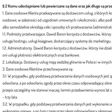
§ 2 Komu udostępniane lub powierzane są dane oraz jak długo są p
1. Dane osobowe Klienta przekazywane są dostawcom usług, z których k
osobowe, w zależności od uzgodnień umownych i okoliczności, albo pod
albo samodzielnie określają cele i sposoby ich przetwarzania (administrat
1.1. Podmioty przetwarzające. Dawid Baron korzysta z dostawców, którz
usługę hostingu, usługi księgowe, dostarczający systemy do marketingu,
1.2. Administratorzy. Dawid Baron korzysta z dostawców, którzy nie dzia
oni usługi płatności elektronicznych oraz bankowe.
2. Lokalizacja. Dostawcy usług mają siedzibę głównie w Polsce i w inny
3. Dane osobowe Klientów przechowywane są:
3.1. W przypadku, gdy podstawą przetwarzania danych osobowych jest z
odwołana, a po odwołaniu zgody przez okres czasu odpowiadający okres
przepis szczególny nie stanowi inaczej, termin przedawnienia wynosi lat
– trzy lata.
3.2. W przypadku, gdy podstawą przetwarzania danych jest wykonanie u
wykonania umowy, a po tym czasie przez okres odpowiadający okresowi pr