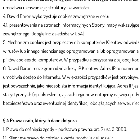
umożliwia ulepszanie jej struktury i zawartości.
4. Dawid Baron wykorzystuje cookies zewnętrzne w celu:
4.1. prezentowania na stronach informacyjnych Strony, mapy wskazujące
zewnętrznego: Google Inc z siedzibą w USA)
5. Mechanizm cookies jest bezpieczny dla komputerów Klientów odwiedza
wirusów lub innego niechcianego oprogramowania lub oprogramowania zł
plików cookies do komputerów. W przypadku skorzystania z tej opcji korz
6. Dawid Baron może gromadzić adresy IP Klientów. Adres IP to numer 
umożliwia dostęp do Internetu. W większości przypadków jest przypisyw
jest powszechnie, jako nieosobista informacja identyfikująca. Adres IP
statystycznych (np. określeniu, z jakich regionów notujemy najwięcej od
bezpieczeństwa oraz ewentualnej identyfikacji obciążających serwer, n
§ 4 Prawa osób, których dane dotyczą
1. Prawo do cofnięcia zgody – podstawa prawna: art. 7 ust. 3 RODO.
1.1. Klient ma prawo do cofnięcia każdej zgody, jakiej udzielił