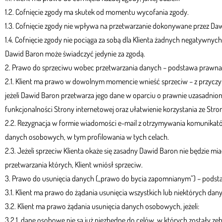
1.2. Cofnięcie zgody ma skutek od momentu wycofania zgody.
1.3. Cofnięcie zgody nie wpływa na przetwarzanie dokonywane przez Daw
1.4. Cofnięcie zgody nie pociąga za sobą dla Klienta żadnych negatywnyc
Dawid Baron może świadczyć jedynie za zgodą.
2. Prawo do sprzeciwu wobec przetwarzania danych – podstawa prawna: 
2.1. Klient ma prawo w dowolnym momencie wnieść sprzeciw – z przyczy
jeżeli Dawid Baron przetwarza jego dane w oparciu o prawnie uzasadnion
funkcjonalności Strony internetowej oraz ułatwienie korzystania ze Strony
2.2. Rezygnacja w formie wiadomości e-mail z otrzymywania komunikató
danych osobowych, w tym profilowania w tych celach.
2.3. Jeżeli sprzeciw Klienta okaże się zasadny Dawid Baron nie będzie
przetwarzania których, Klient wniósł sprzeciw.
3. Prawo do usunięcia danych („prawo do bycia zapomnianym”) – podsta
3.1. Klient ma prawo do żądania usunięcia wszystkich lub niektórych da
3.2. Klient ma prawo żądania usunięcia danych osobowych, jeżeli:
3.2.1. dane osobowe nie są już niezbędne do celów, w których zostały z