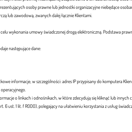
prezentujących osoby prawne lub jednostki organizacyjne niebędące osob
zą lub zawodową, zwanych dalej łącznie Klientami.
j w celu wykonania umowy świadczonej drogą elektroniczną. Podstawa pr
odaje następujące dane:
kowe informacje, w szczególności: adres IP przypisany do komputera Klien
u operacyjnego.
rmacje o linkach i odnośnikach, w które zdecydują się kliknąć lub innyc
. 6 ust. 1 lit. f RODO), polegający na ułatwieniu korzystania z usług świad