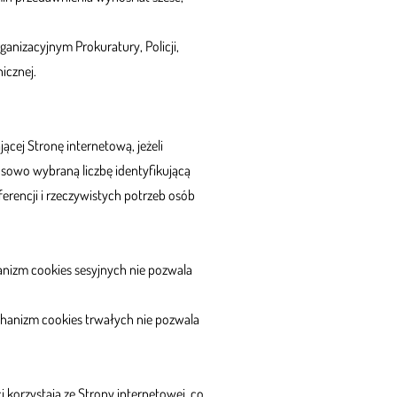
izacyjnym Prokuratury, Policji,
icznej.
cej Stronę internetową, jeżeli
osowo wybraną liczbę identyfikującą
rencji i rzeczywistych potrzeb osób
hanizm cookies sesyjnych nie pozwala
chanizm cookies trwałych nie pozwala
i korzystają ze Strony internetowej, co