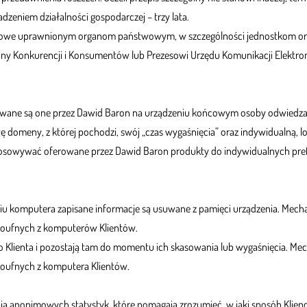
zeniem działalności gospodarczej – trzy lata.
bowe uprawnionym organom państwowym, w szczególności jednostkom organ
 Konkurencji i Konsumentów lub Prezesowi Urzędu Komunikacji Elektron
sywane są one przez Dawid Baron na urządzeniu końcowym osoby odwiedzają
ę domeny, z której pochodzi, swój „czas wygaśnięcia” oraz indywidualną, l
stosowywać oferowane przez Dawid Baron produkty do indywidualnych prefe
zeniu komputera zapisane informacje są usuwane z pamięci urządzenia. Mec
 poufnych z komputerów Klientów.
 Klienta i pozostają tam do momentu ich skasowania lub wygaśnięcia. Me
poufnych z komputera Klientów.
enia anonimowych statystyk, które pomagają zrozumieć, w jaki sposób Klienc