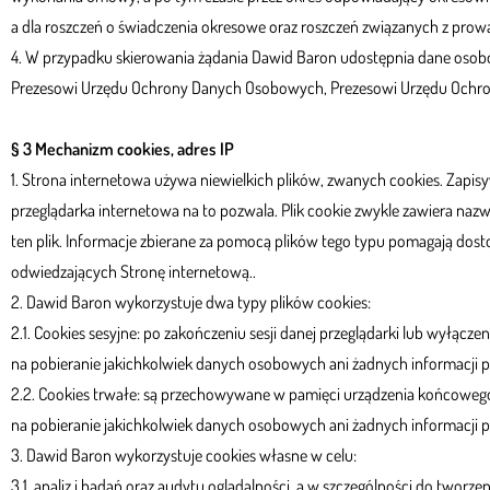
a dla roszczeń o świadczenia okresowe oraz roszczeń związanych z prowad
4. W przypadku skierowania żądania Dawid Baron udostępnia dane oso
Prezesowi Urzędu Ochrony Danych Osobowych, Prezesowi Urzędu Ochrony
§ 3 Mechanizm cookies, adres IP
1. Strona internetowa używa niewielkich plików, zwanych cookies. Zapi
przeglądarka internetowa na to pozwala. Plik cookie zwykle zawiera nazw
ten plik. Informacje zbierane za pomocą plików tego typu pomagają do
odwiedzających Stronę internetową..
2. Dawid Baron wykorzystuje dwa typy plików cookies:
2.1. Cookies sesyjne: po zakończeniu sesji danej przeglądarki lub wyłąc
na pobieranie jakichkolwiek danych osobowych ani żadnych informacji
2.2. Cookies trwałe: są przechowywane w pamięci urządzenia końcowego
na pobieranie jakichkolwiek danych osobowych ani żadnych informacji 
3. Dawid Baron wykorzystuje cookies własne w celu:
3.1. analiz i badań oraz audytu oglądalności, a w szczególności do tworz