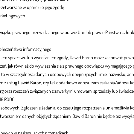
przetwarzane w oparciu o jego zgodę
arketingowych
owiązku prawnego przewidzianego w prawie Unii lub prawie Państwa czło
połeczeństwa informacyjnego
eniem sprzeciwu lub wycofaniem zgody, Dawid Baron może zachować pewne
zczeń, jak również do wywiązania się z prawnego obowiązku wymagającego 
to w szczególności danych osobowych obejmujących: imię, nazwisko, adr
niem z usług Dawid Baron, czy też dodatkowo adresu zamieszkania/adresu
arg oraz roszczeń związanych z zawartymi umowami sprzedaży lub świadcz
 18 RODO.
osobowych. Zgłoszenie żądania, do czasu jego rozpatrzenia uniemożliwia k
 przetwarzaniem danych objętych żądaniem. Dawid Baron nie będzie też wys
sobowych w następujących przypadkach: