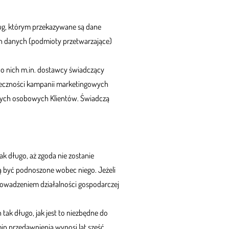
ug, którym przekazywane są dane
ch danych (podmioty przetwarzające)
do nich m.in. dostawcy świadczący
uteczności kampanii marketingowych
danych osobowych Klientów. Świadczą
 długo, aż zgoda nie zostanie
ą być podnoszone wobec niego. Jeżeli
prowadzeniem działalności gospodarczej
ak długo, jak jest to niezbędne do
in przedawnienia wynosi lat sześć,