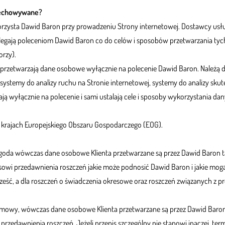
rzechowywane?
orzysta Dawid Baron przy prowadzeniu Strony internetowej. Dostawcy usł
legają poleceniom Dawid Baron co do celów i sposobów przetwarzania ty
orzy).
y przetwarzają dane osobowe wyłącznie na polecenie Dawid Baron. Należą 
 systemy do analizy ruchu na Stronie internetowej, systemy do analizy sk
łają wyłącznie na polecenie i sami ustalają cele i sposoby wykorzystania 
ch krajach Europejskiego Obszaru Gospodarczego (EOG).
goda wówczas dane osobowe Klienta przetwarzane są przez Dawid Baron tak
owi przedawnienia roszczeń jakie może podnosić Dawid Baron i jakie mog
 sześć, a dla roszczeń o świadczenia okresowe oraz roszczeń związanych z 
mowy, wówczas dane osobowe Klienta przetwarzane są przez Dawid Baron t
zedawnienia roszczeń. Jeżeli przepis szczególny nie stanowi inaczej, term