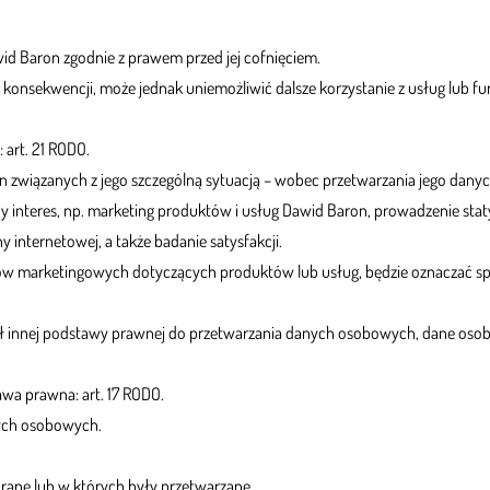
id Baron zgodnie z prawem przed jej cofnięciem.
h konsekwencji, może jednak uniemożliwić dalsze korzystanie z usług lub f
art. 21 RODO.
n związanych z jego szczególną sytuacją – wobec przetwarzania jego dany
y interes, np. marketing produktów i usług Dawid Baron, prowadzenie stat
 internetowej, a także badanie satysfakcji.
w marketingowych dotyczących produktów lub usług, będzie oznaczać sprz
 miał innej podstawy prawnej do przetwarzania danych osobowych, dane oso
wa prawna: art. 17 RODO.
nych osobowych.
ebrane lub w których były przetwarzane