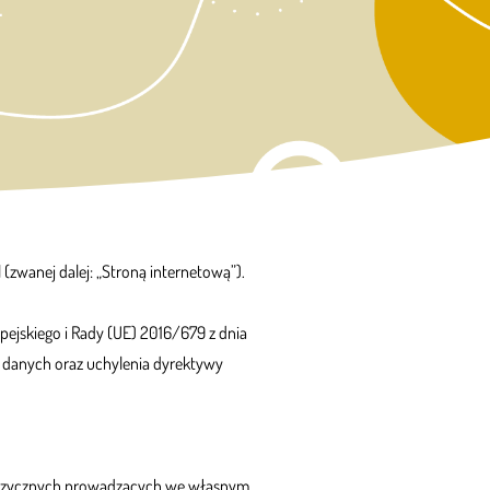
(zwanej dalej: „Stroną internetową”).
ejskiego i Rady (UE) 2016/679 z dnia
 danych oraz uchylenia dyrektywy
ób fizycznych prowadzących we własnym