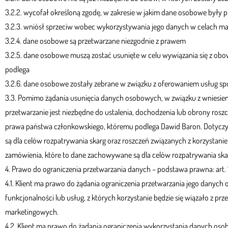
3.2.2. wycofał określoną zgodę, w zakresie w jakim dane osobowe były 
3.2.3. wniósł sprzeciw wobec wykorzystywania jego danych w celach m
3.2.4. dane osobowe są przetwarzane niezgodnie z prawem
3.2.5. dane osobowe muszą zostać usunięte w celu wywiązania się z ob
podlega
3.2.6. dane osobowe zostały zebrane w związku z oferowaniem usług s
3.3. Pomimo żądania usunięcia danych osobowych, w związku z wniesi
przetwarzanie jest niezbędne do ustalenia, dochodzenia lub obrony ros
prawa państwa członkowskiego, któremu podlega Dawid Baron. Dotyczy 
są dla celów rozpatrywania skarg oraz roszczeń związanych z korzysta
zamówienia, które to dane zachowywane są dla celów rozpatrywania sk
4. Prawo do ograniczenia przetwarzania danych – podstawa prawna: art.
4.1. Klient ma prawo do żądania ograniczenia przetwarzania jego danych 
funkcjonalności lub usług, z których korzystanie będzie się wiązało z
marketingowych.
4.2. Klient ma prawo do żądania ograniczenia wykorzystania danych o