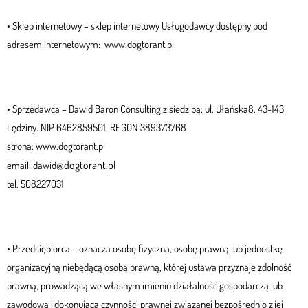
• Sklep internetowy – sklep internetowy Usługodawcy dostępny pod
adresem internetowym: www.dogtorant.pl
• Sprzedawca – Dawid Baron Consulting z siedzibą: ul. Ułańska8, 43-143
Lędziny. NIP 6462859501, REGON 389373768
strona: www.dogtorant.pl
dogtorant.pl
email: dawid@
tel. 508227031
• Przedsiębiorca – oznacza osobę fizyczną, osobę prawną lub jednostkę
organizacyjną niebędącą osobą prawną, której ustawa przyznaje zdolność
prawną, prowadzącą we własnym imieniu działalność gospodarczą lub
zawodową i dokonującą czynności prawnej związanej bezpośrednio z jej