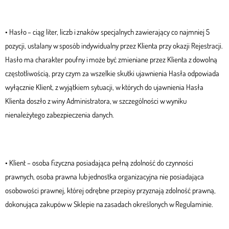
• Hasło – ciąg liter, liczb i znaków specjalnych zawierający co najmniej 5
pozycji, ustalany w sposób indywidualny przez Klienta przy okazji Rejestracji.
Hasło ma charakter poufny i może być zmieniane przez Klienta z dowolną
częstotliwością, przy czym za wszelkie skutki ujawnienia Hasła odpowiada
wyłącznie Klient, z wyjątkiem sytuacji, w których do ujawnienia Hasła
Klienta doszło z winy Administratora, w szczególności w wyniku
nienależytego zabezpieczenia danych.
• Klient – osoba fizyczna posiadająca pełną zdolność do czynności
prawnych, osoba prawna lub jednostka organizacyjna nie posiadająca
osobowości prawnej, której odrębne przepisy przyznają zdolność prawną,
dokonująca zakupów w Sklepie na zasadach określonych w Regulaminie.