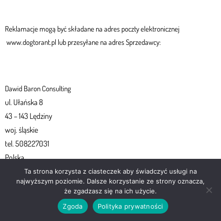
Reklamacje mogą być składane na adres poczty elektronicznej
www.dogtorant.pl lub przesyłane na adres Sprzedawcy:
Dawid Baron Consulting
ul. Ułańska 8
43 – 143 Lędziny
woj. śląskie
tel. 508227031
Polska
Ta strona korzysta z ciasteczek aby świadczyć usługi na
najwyższym poziomie. Dalsze korzystanie ze strony oznacza,
że zgadzasz się na ich użycie.
W reklamacji należy podać dane Klienta umożliwiające udzielenie
Zgoda
Polityka prywatności
odpowiedzi na złożoną reklamację, numer zamówienia (lub inne dane