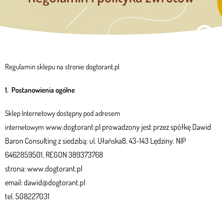
Regulamin sklepu na stronie dogtorant.pl
1. Po
stanowienia ogólne
Sklep Internetowy dostępny pod adresem
www.dogtorant.pl
prowadzony jest przez spółkę Dawid
internetowym
Baron Consulting z siedzibą: ul. Ułańska8, 43-143 Lędziny. NIP
6462859501, REGON 389373768
strona: www.dogtorant.pl
email: dawid@
dogtorant.pl
tel. 508227031