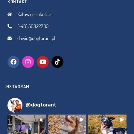
KONTAKT
Katowice i okolice
(+48) 508227031
dawid@dogtorant.pl
INSTAGRAM
@
dogtorant