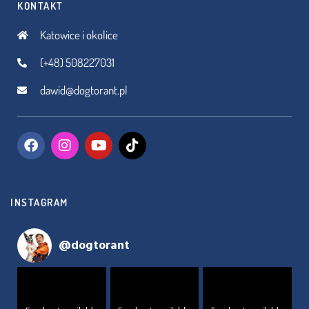
KONTAKT
Katowice i okolice
(+48) 508227031
dawid@dogtorant.pl
INSTAGRAM
@
dogtorant