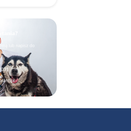
ytania?
 mną lub napisz do
7031
rant.pl