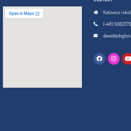
Katowice i okol
(+48) 5082270
dawid@dogtora