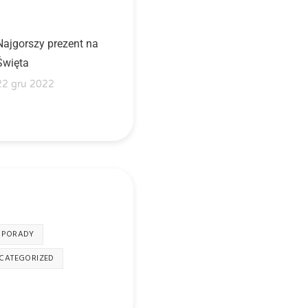
Najgorszy prezent na
Święta
22 gru 2022
PORADY
CATEGORIZED