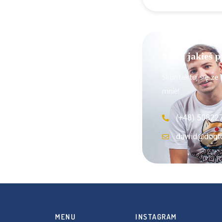
Masz jakieś p
Skontaktuj się ze
mnie!
(+48) 50822
dawid@dogto
MENU
INSTAGRAM