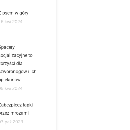
Z psem w góry
16 kwi 2024
Spacery
socjalizacyjne to
korzyści dla
czworonogów i ich
opiekunów
05 kwi 2024
Zabezpiecz łapki
przez mrozami
03 paź 2023