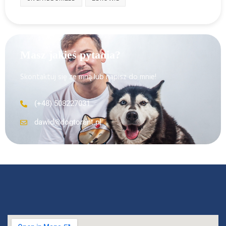
Masz jakieś pytania?
Skontaktuj się ze mną lub napisz do mnie!
(+48) 508227031
dawid@dogtorant.pl