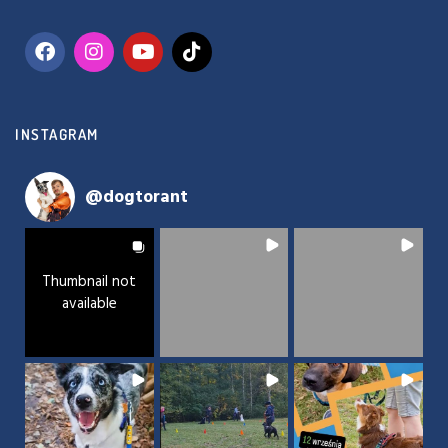
INSTAGRAM
@
dogtorant
Thumbnail not
available