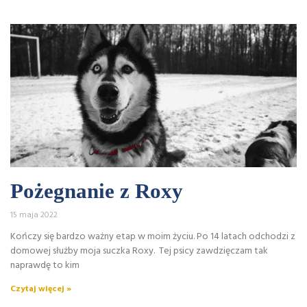
Pożegnanie z Roxy
15 maja 2022
Kończy się bardzo ważny etap w moim życiu. Po 14 latach odchodzi z
domowej służby moja suczka Roxy. Tej psicy zawdzięczam tak
naprawdę to kim
Czytaj więcej »