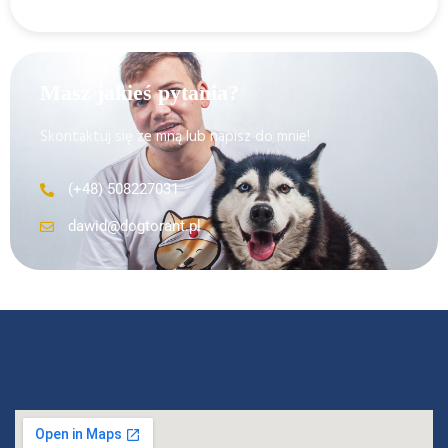
Masz jakieś pytania?
Skontaktuj się ze mną lub napisz do mnie!
(+48) 508227031
dawid@dogtorant.pl